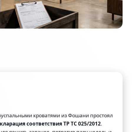
 двуспальными кроватями из Фошани простоял
кларация соответствия ТР ТС 025/2012
.
ыло решить заранее, потратив пару недель и