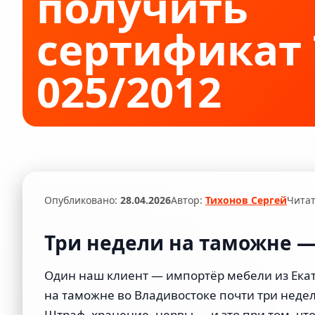
получить
Подберем оптимальный тариф и маршрут для вашего гр
сертификат
025/2012
Содержимое статьи
Опубликовано:
28.04.2026
Автор:
Тихонов Сергей
Чита
Три недели на таможне —
Один наш клиент — импортёр мебели из Екат
на таможне во Владивостоке почти три неде
Штраф, хранение, нервы — и это при том, чт