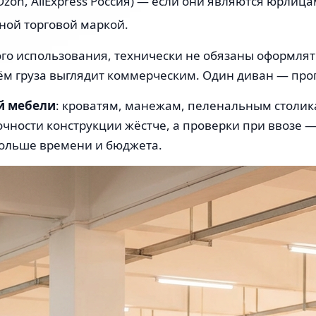
Ozon, AliExpress Россия) — если они являются юрлиц
ной торговой маркой.
го использования, технически не обязаны оформлят
ём груза выглядит коммерческим. Один диван — проп
й мебели
: кроватям, манежам, пеленальным столик
чности конструкции жёстче, а проверки при ввозе — п
больше времени и бюджета.