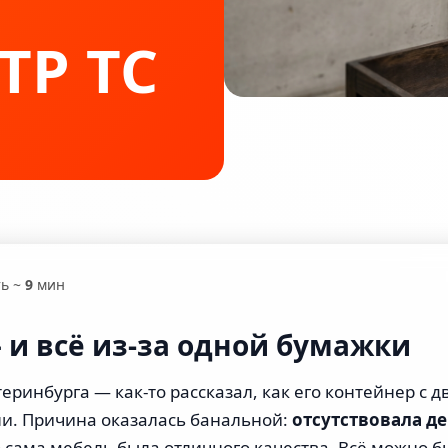
Все услуги →
уза.
ТР
ТС
ть ~
9
мин
 и всё из-за одной бумажки
еринбурга — как-то рассказал, как его контейнер с
ли. Причина оказалась банальной:
отсутствовала де
о сама мебель была отличного качества. Всё можно б