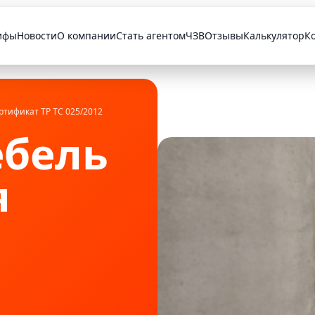
ифы
Новости
О компании
Стать агентом
ЧЗВ
Отзывы
Калькулятор
К
НИТЕЛЬНЫЕ УСЛУГИ
поставщика
ртификат ТР ТС 025/2012
бель
я