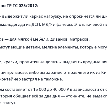
о ТР ТС 025/2012:
 выдержит ли каркас нагрузку, не опрокинется ли шк
альдегида из ДСП, МДФ и фанеры. Это ключевой по
ов
— для мягкой мебели, диванов, матрасов.
ыступающие детали, мелкие элементы, которые могут
, краски, пропитки не должны выделять вредные в
ии при ввозе, либо вы заранее отправляете их из К
ь контейнер застрял на таможне.
 составляет от 15 000 до 40 000 ₽ в зависимости о
ратория обещает всё за два дня — уточните, не выда
 спасут.